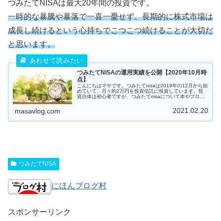
つみたてNISAは最大20年間の投資です。
一時的な暴騰や暴落で一喜一憂せず、長期的に株式市場は
成長し続けるという心持ちでこつこつ続けることが大切だ
と思います。
つみたてNISAの運用実績を公開【2020年10月時
点】
こんにちはマサです。つみたてnisaは2019年の12月から始
めていて、月々約2万円を投資信託に投資しています。投
資自体は初心者ですが、つみたてnisaについて本やブログ
を読んで色...
2021.02.20
masavlog.com
つみたてNISA
にほんブログ村
スポンサーリンク