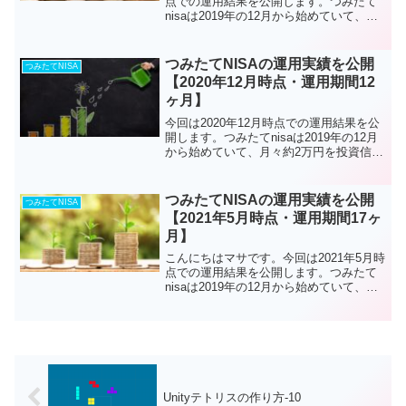
点での運用結果を公開します。つみたて
nisaは2019年の12月から始めていて、最
初の方は月々約2万円を投資していて、最
近は投資の値動きにも慣れてきたので、
約3万を投資しています。つみたてnisa
つみたてNISAの運用実績を公開
つみたてNISA
を...
【2020年12月時点・運用期間12
ヶ月】
今回は2020年12月時点での運用結果を公
開します。つみたてnisaは2019年の12月
から始めていて、月々約2万円を投資信託
に投資しています。
つみたてNISAの運用実績を公開
つみたてNISA
【2021年5月時点・運用期間17ヶ
月】
こんにちはマサです。今回は2021年5月時
点での運用結果を公開します。つみたて
nisaは2019年の12月から始めていて、最
初の方は月々約2万円から投資を始めて、
最近は投資の値動きにも慣れてきたの
で、月々3万3000円を投資しています。つ
み...
Unityテトリスの作り方-10