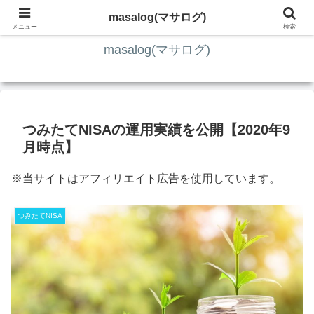
ITの知識4割・ガジェット4割・その他2割 の趣味ブログ
masalog(マサログ)
メニュー
検索
masalog(マサログ)
つみたてNISAの運用実績を公開【2020年9
月時点】
※当サイトはアフィリエイト広告を使用しています。
つみたてNISA