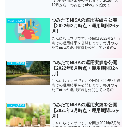
点での運用結果を公開します。2019年の
12月から「つみたてnisa」を始めて、早2
年が経過しようとしています。最初の方
は月々約2万円から投資を始めて、月々3
万3000円をつみたてnisaで投資をし...
つみたてNISAの運用実績を公開
つみたてNISA
【2022年2月時点・運用期間26ヶ
月】
こんにちはマサです。今回は2022年2月時
点での運用結果を公開します。毎月つみ
たてnisaの運用実績を公開しているので
すが、運用期間が26ヶ月になり2年が過ぎ
ました。現在は月々3万3000円をつみたて
nisaで投資をしていて、特定口座でもE...
つみたてNISAの運用実績を公開
つみたてNISA
【2022年8月時点・運用期間32ヶ
月】
こんにちはマサです。今回は2022年7月時
点での運用結果を公開します。毎月つみ
たてnisaの運用実績を公開しているので
すが、運用期間が32ヶ月になり3年目にな
りました。現在は月々33,300円をつみた
てnisaで投資をしていて、特定口座で
つみたてNISAの運用実績を公開
つみたてNISA
も...
【2021年3月時点・運用期間15ヶ
月】
こんにちはマサです。今回は2021年3月時