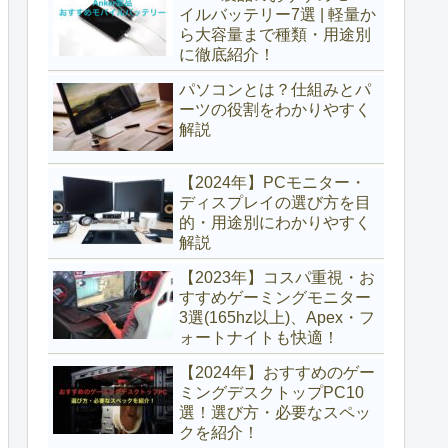
イルバッテリー7選 | 軽量か
ら大容量まで種類・用途別
に徹底紹介！
パソコンとは？仕組みとパ
ーツの役割をわかりやすく
解説
【2024年】PCモニター・
ディスプレイの選び方を目
的・用途別にわかりやすく
解説
【2023年】コスパ重視・お
すすめゲーミングモニター
3選(165hz以上)、Apex・フ
ォートナイトも快適！
【2024年】おすすめのゲー
ミングデスクトップPC10
選！選び方・必要なスペッ
クを紹介！