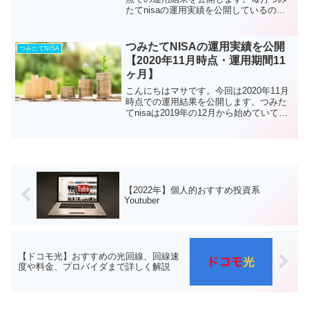
たてnisaの運用実績を公開しているので
すが、運用期間が33ヶ月になり3年目にな
りました。現在は月々33,300円をつみた
てnisaで投資をしていて、特定口座で
つみたてNISAの運用実績を公開
つみたてNISA
も...
【2020年11月時点・運用期間11
ヶ月】
こんにちはマサです。今回は2020年11月
時点での運用結果を公開します。つみた
てnisaは2019年の12月から始めていて、
月々約2万円を投資信託に投資していま
す。投資を始めて約1年になり、値動きに
も慣れてきました。また、私は米国株の
S&P...
【2022年】個人的おすすめ投資系
Youtuber
【ドコモ光】おすすめの光回線、回線速
度や料金、プロバイダまで詳しく解説