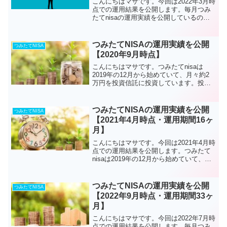
こんにちはマサです。今回は2022年3月時
点での運用結果を公開します。毎月つみ
たてnisaの運用実績を公開しているので
すが、運用期間が27ヶ月になり3年目にな
りました。現在は月々33,300円をつみた
てnisaで投資をしていて、特定口座で
つみたてNISAの運用実績を公開
つみたてNISA
も...
【2020年9月時点】
こんにちはマサです。つみたてnisaは
2019年の12月から始めていて、月々約2
万円を投資信託に投資しています。投資
自体は初心者ですが、つみたてnisaにつ
いて本やブログを読んで色々調べて、お
得な制度だと思い始めることにしまし
つみたてNISAの運用実績を公開
つみたてNISA
た。前回は20...
【2021年4月時点・運用期間16ヶ
月】
こんにちはマサです。今回は2021年4月時
点での運用結果を公開します。つみたて
nisaは2019年の12月から始めていて、最
初の方は月々約2万円から投資を始めて、
最近は投資の値動きにも慣れてきたの
で、月々3万3000円を投資しています。つ
つみたてNISAの運用実績を公開
つみたてNISA
み...
【2022年9月時点・運用期間33ヶ
月】
こんにちはマサです。今回は2022年7月時
点での運用結果を公開します。毎月つみ