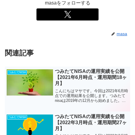
masaをフォローする
masa
関連記事
つみたてNISAの運用実績を公開
つみたてNISA
【2021年6月時点・運用期間18ヶ
月】
こんにちはマサです。今回は2021年6月時
点での運用結果を公開します。つみたて
nisaは2019年の12月から始めました。最
初の方は月々約2万円から投資を始めて、
最近は投資の値動きにも慣れてきたの
で、月々3万3000円を投資しています。こ
つみたてNISAの運用実績を公開
つみたてNISA
れ...
【2022年3月時点・運用期間27ヶ
月】