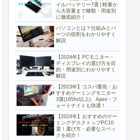
イルバッテリー7選 | 軽量か
ら大容量まで種類・用途別
に徹底紹介！
パソコンとは？仕組みとパ
ーツの役割をわかりやすく
解説
【2024年】PCモニター・
ディスプレイの選び方を目
的・用途別にわかりやすく
解説
【2023年】コスパ重視・お
すすめゲーミングモニター
3選(165hz以上)、Apex・フ
ォートナイトも快適！
【2024年】おすすめのゲー
ミングデスクトップPC10
選！選び方・必要なスペッ
クを紹介！