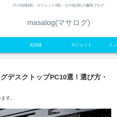
ITの知識4割・ガジェット4割・その他2割 の趣味ブログ
masalog(マサログ)
光回線
ガジェット
イン
ングデスクトップPC10選！選び方・
います。