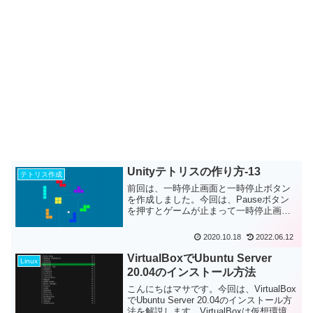
Unityテトリスの作り方-13
テトリス作成
前回は、一時停止画面と一時停止ボタン
を作成しました。今回は、Pauseボタン
を押すとゲームが止まって一時停止画面
が開いて、Restartボタンを押すとゲーム
が再開するという処理を追...
2020.10.18
2022.06.12
VirtualBoxでUbuntu Server
Linux
20.04のインストール方法
こんにちはマサです。今回は、VirtualBox
でUbuntu Server 20.04のインストール方
法を解説します。VirtualBoxは仮想環境を