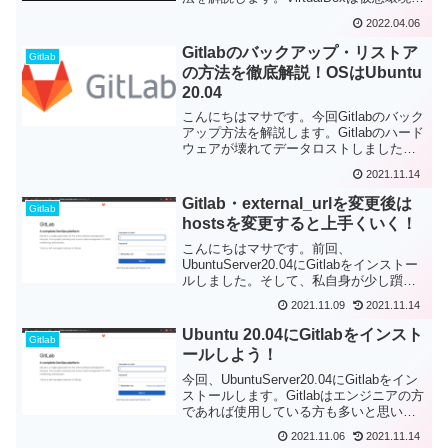
何個でも作ったり壊したできる...
2022.04.06
Gitlabのバックアップ・リストア
Gitlab
の方法を徹底解説！OSはUbuntu
20.04
こんにちはマサです。今回Gitlabのバック
アップ方法を解説します。Gitlabのハード
ウェアが壊れてデータロストしましたー
というのは取り返しがつかないことにな
2021.11.14
りかねませんのでバッ...
Gitlab・external_urlを変更後は
Gitlab
hostsを変更すると上手くいく！
こんにちはマサです。前回、
UbuntuServer20.04にGitlabをインストー
ルしました。そして、私自身が少し躓い
た"external_url"を変更しても反映されな
2021.11.09
2021.11.14
いとい...
Ubuntu 20.04にGitlabをインスト
Gitlab
ールしよう！
今回、UbuntuServer20.04にGitlabをイン
ストールします。Gitlabはエンジニアの方
であれば使用している方も多いと思いま
す。いわゆるGitのバージョン管理ツー
2021.11.06
2021.11.14
ル...