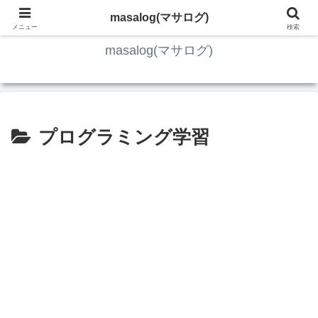
ITの知識4割・ガジェット4割・その他2割 の趣味ブログ
masalog(マサログ)
メニュー
検索
masalog(マサログ)
プログラミング学習