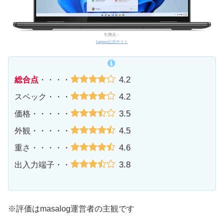
引用元：
Lenovo公式サイト
4.2
総合点
・・・・
4.2
スペック・・・
3.5
価格・・・・・
4.5
外観・・・・・
4.6
重さ・・・・・
3.8
出入力端子・・
※評価はmasalog運営者の主観です