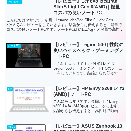
【レビュー】Lenovo IdeaPad
ガジェット
った方もたくさんいます。...
Slim 5 Light Gen 8(AMD) | 軽量
コスパの良いノートPC
こんにちはマサです。今回、Lenovo IdeaPad Slim 5 Light Gen
8(AMD)のレビューをしていきます。結論からお伝えすると、軽量で
コスパの良いノートPCです。ノートPCは約1.17kg～と軽量で高性能
なスペックが搭...
【レビュー】Legion 560 | 性能の
ノートPC
良いハイスペック・ゲーミングノ
ートPC
こんにちはマサです。今回はレノボ・
Legion 560ゲーミングノートPCのレビュ
ーをしていきます。結論からお伝えする
と、中級者から上級者のクリエイター・
ゲーマー向けのコスパの良いゲーミング
ノートPCです。動画編集やFPSゲームも
【レビュー】HP Envy x360 14-fa
HP
サクサクで...
(AMD) | ノートPC
こんにちはマサです。今回、HP Envy
x360 14-fa (AMD)のレビューをします。
結論からお伝えすると、高性能で動画編
集や画像編集などクリエイティブワーク
をする方におすすめのノートPCです。以
下のスペックが搭載されており、CPU...
【レビュー】ASUS Zenbook 13
ASUS