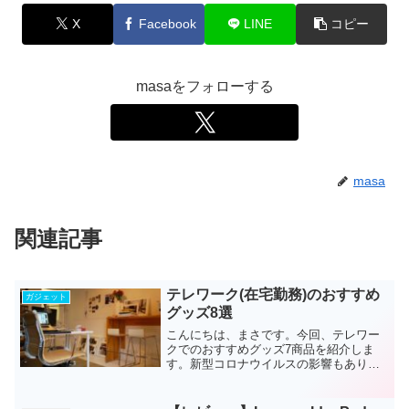
X
Facebook
LINE
コピー
masaをフォローする
masa
関連記事
テレワーク(在宅勤務)のおすすめ
ガジェット
グッズ8選
こんにちは、まさです。今回、テレワー
クでのおすすめグッズ7商品を紹介しま
す。新型コロナウイルスの影響もあり、
テレワークでの在宅勤務が一般的に普及
しています。友達に話を聞いても、すで
にオフィス勤務から在宅勤務に変更にな