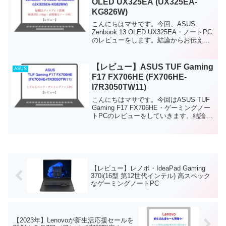
OLED UX325EA (UX325EA-
KG826W)
こんにちはマサです。今回、ASUS
Zenbook 13 OLED UX325EA・ノートPC
のレビューをします。結論からお伝えす
ると、このノートPCは、有機ELディスプ
レイ搭載の高性能ノートPCです。軽量(約
1.14kg)かつバッテリー持...
【レビュー】ASUS TUF Gaming
ASUS
F17 FX706HE (FX706HE-
I7R3050TW11)
こんにちはマサです。今回はASUS TUF
Gaming F17 FX706HE・ゲーミングノー
トPCのレビューをしていきます。結論か
らお伝えすると、このノートPCは、初級
者から中級者ゲーマー・クリエイター向
けのミドルスペック・ゲーミングノ...
【レビュー】レノボ・IdeaPad Gaming
370i(16型 第12世代インテル) 高スペック
なゲーミングノートPC
【2023年】Lenovoが新生活応援セールを