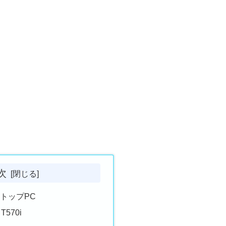
次
トップPC
 T570i