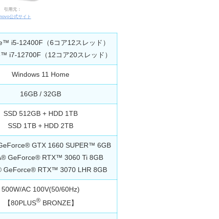
引用元：
enovo公式サイト
Core™ i5-12400F（6コア12スレッド）
ore™ i7-12700F（12コア20スレッド）
Windows 11 Home
16GB / 32GB
SSD 512GB + HDD 1TB
SSD 1TB + HDD 2TB
 GeForce® GTX 1660 SUPER™ 6GB
A® GeForce® RTX™ 3060 Ti 8GB
® GeForce® RTX™ 3070 LHR 8GB
500W/AC 100V(50/60Hz)
®
【80PLUS
BRONZE】