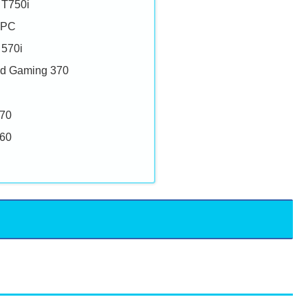
 T750i
PC
 570i
ad Gaming 370
670
660