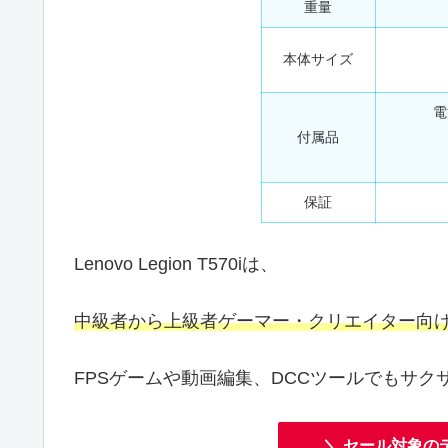
重量
本体サイズ
電
付属品
保証
Lenovo Legion T570iは、
中級者から上級者ゲーマー・
クリエイター
向
FPSゲームや動画編集、DCCツールでもサ
＼ セール対象の