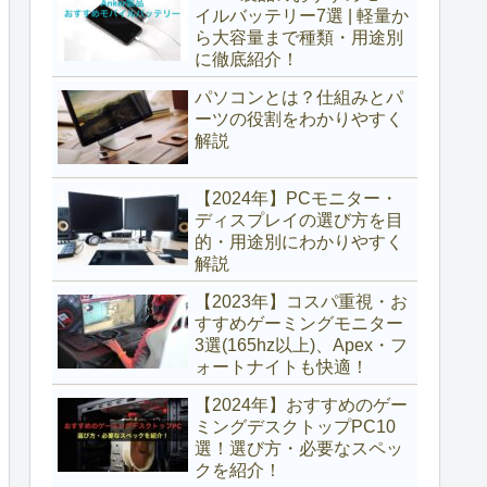
イルバッテリー7選 | 軽量か
ら大容量まで種類・用途別
に徹底紹介！
パソコンとは？仕組みとパ
ーツの役割をわかりやすく
解説
【2024年】PCモニター・
ディスプレイの選び方を目
的・用途別にわかりやすく
解説
【2023年】コスパ重視・お
すすめゲーミングモニター
3選(165hz以上)、Apex・フ
ォートナイトも快適！
【2024年】おすすめのゲー
ミングデスクトップPC10
選！選び方・必要なスペッ
クを紹介！