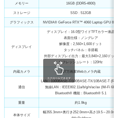
メモリー
16GB (DDR5-4800)
ストレージ
SSD : 512GB
グラフィックス
NVIDIA® GeForce RTX™ 4060 Laptop GPU 8G
ディスプレイ：16.0型ワイドTFTカラー液晶
表面仕様：ノングレア
解像度：2,560×1,600ドット
ディスプレイ
タッチパネル：非搭載
外部ディスプレイ出力：最大3,840×2,160ドット
リフレッシュレート：120Hz
内蔵カメラ
207万画素Webカメラ内蔵
スクロールできます
LAN：1000BASE-T/100BASE-TX/10BASE-T (RJ4
通信
無線LAN：IEEE802.11a/b/g/n/ac/ax (Wi-Fi 6E)
Bluetooth® 機能：Bluetooth® 5.1
重量
約1.9kg
幅355.3mm×奥行き252.0mm×高さ19.5～20.0m
本体サイズ