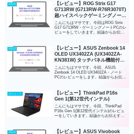
最低限のスペックが搭載されており、コ
【レビュー】ROG Strix G17
ASUS
スパの...
G713RW (G713RW-R76R3070T)
超ハイスペックゲーミングノート
PC
こんにちはマサです。今回はROG Strix
G17 G713RW・ゲーミングノートPCのレ
ビューをしていきます。結論からお伝え
すると、クリエイター・ゲーマーの上級
者向け、超高スペックゲーミングノート
PCです。CPUやグラフィックス、ディ
【レビュー】ASUS Zenbook 14
ASUS
ス...
OLED UX3402ZA (UX3402ZA-
KN381W) タッチパネル機能付き
ノートPC
こんにちはマサです。今回、ASUS
Zenbook 14 OLED UX3402ZA・ノート
PCのレビューをします。結論からお伝え
すると、このノートPCは、2.8K有機ELデ
ィスプレイ搭載のノートPCです。軽量(約
1.39kg)で持ち運びも...
【レビュー】ThinkPad P16s
ガジェット
Gen 1(第12世代インテル)
こんにちはマサです。今回、ThinkPad
P16s Gen 1(第12世代インテル)のレビュ
ーをしていきます。結論からお伝えする
と、このノートPCは、高性能でバッテリ
ー持ちの良いビジネス向けノートPCで
す。薄型・軽量(約1.65kg~)の...
【レビュー】ASUS Vivobook
ASUS