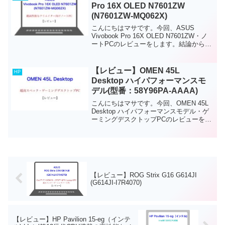
Pro 16X OLED N7601ZW
(N7601ZW-MQ062X)
こんにちはマサです。今回、ASUS
Vivobook Pro 16X OLED N7601ZW・ノ
ートPCのレビューをします。結論からお
伝えすると、このノートPCは、上級者ク
リエイター向けの超ハイスペックノート
PCです。16インチ・4K有機...
【レビュー】OMEN 45L
HP
Desktop ハイパフォーマンスモ
デル(型番：58Y96PA-AAAA)
こんにちはマサです。今回、OMEN 45L
Desktop ハイパフォーマンスモデル・ゲ
ーミングデスクトップPCのレビューをし
ます。結論からお伝えすると、上級者向
けの超ハイスペック・ゲーミングデスク
トップPCです。このモデルは、搭載され
てい...
【レビュー】ROG Strix G16 G614JI
(G614JI-I7R4070)
【レビュー】HP Pavilion 15-eg（インテ