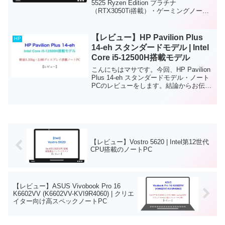
5525 Ryzen Edition プラチナ
（RTX3050Ti搭載）・ゲーミングノート
PCのレビューをします。結論からお伝え
すると、このノートPCは、初級者から中
級者ゲーマー・クリエイター向け...
【レビュー】HP Pavilion Plus
HP
14-eh スタンダードモデル | Intel
Core i5-12500H搭載モデル
こんにちはマサです。今回、HP Pavilion
Plus 14-eh スタンダードモデル・ノート
PCのレビューをします。結論からお伝え
すると、このノートPCは、軽量で仕事や
プライベートでも使いやすい映像出力が
キレイなノートPCです。ディス...
【レビュー】Vostro 5620 | Intel第12世代
CPU搭載のノートPC
【レビュー】ASUS Vivobook Pro 16
K6602VV (K6602VV-KVI9R4060) | クリエ
イター向け高スペックノートPC