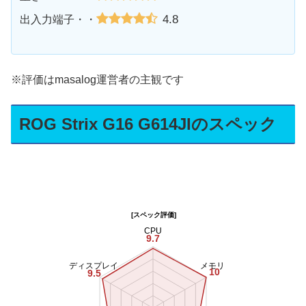
4.8
出入力端子・・
※評価はmasalog運営者の主観です
ROG Strix G16 G614JIのスペック
[スペック評価]
CPU
9.7
ディスプレイ
メモリ
10
9.5