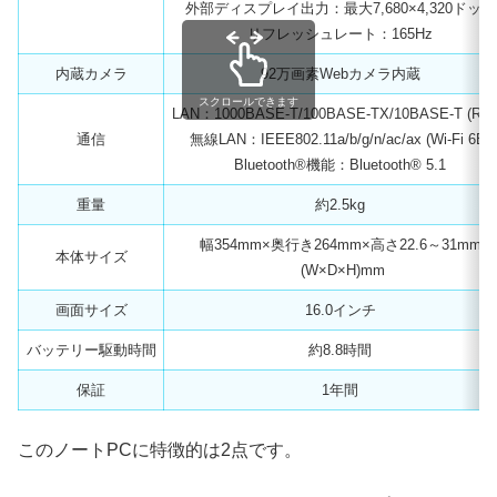
外部ディスプレイ出力：最大7,680×4,320ドット
リフレッシュレート：165Hz
内蔵カメラ
92万画素Webカメラ内蔵
スクロールできます
LAN：1000BASE-T/100BASE-TX/10BASE-T (RJ4
通信
無線LAN：IEEE802.11a/b/g/n/ac/ax (Wi-Fi 6E)
Bluetooth®機能：Bluetooth® 5.1
重量
約2.5kg
幅354mm×奥行き264mm×高さ22.6～31mm
本体サイズ
(W×D×H)mm
画面サイズ
16.0インチ
バッテリー駆動時間
約8.8時間
保証
1年間
このノートPCに特徴的は2点です。