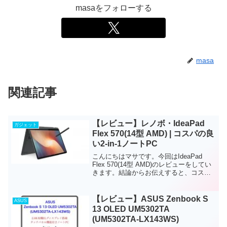
masaをフォローする
masa
関連記事
【レビュー】レノボ・IdeaPad
ガジェット
Flex 570(14型 AMD) | コスパの良
い2-in-1ノートPC
こんにちはマサです。今回はIdeaPad
Flex 570(14型 AMD)のレビューをしてい
きます。結論からお伝えすると、コスパ
の良い、軽量で持ち運びしやすい2-in-1ノ
ートPCです。ノートPC本体が約1.55kg
と軽く、タッチパネル機...
【レビュー】ASUS Zenbook S
ASUS
13 OLED UM5302TA
(UM5302TA-LX143WS)