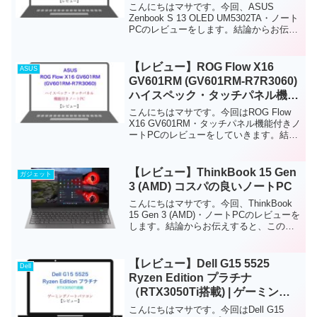
こんにちはマサです。今回、ASUS
Zenbook S 13 OLED UM5302TA・ノート
PCのレビューをします。結論からお伝え
すると、このノートPCは、2.8K有機ELデ
ィスプレイ搭載のタッチパネル機能付き
ノートPCです。軽量(約1...
【レビュー】ROG Flow X16
ASUS
GV601RM (GV601RM-R7R3060)
ハイスペック・タッチパネル機能
付きノートPC
こんにちはマサです。今回はROG Flow
X16 GV601RM・タッチパネル機能付きノ
ートPCのレビューをしていきます。結論
からお伝えすると、上級者・クリエイタ
ー向け、ハイスペック・タッチパネル機
能付きのノートPCです。このハイスペッ
【レビュー】ThinkBook 15 Gen
ガジェット
ク...
3 (AMD) コスパの良いノートPC
こんにちはマサです。今回、ThinkBook
15 Gen 3 (AMD)・ノートPCのレビューを
します。結論からお伝えすると、このノ
ートPCは、高性能でコスパの良いノート
PCです。軽量(約1.7kg)でバッテリー持ち
も良いため、社会人や学...
【レビュー】Dell G15 5525
Dell
Ryzen Edition プラチナ
（RTX3050Ti搭載) | ゲーミン
グ・ノートパソコン
こんにちはマサです。今回はDell G15