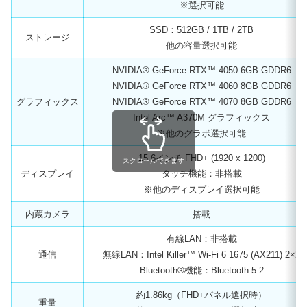
※選択可能
SSD：512GB / 1TB / 2TB
ストレージ
他の容量選択可能
NVIDIA® GeForce RTX™ 4050 6GB GDDR6
NVIDIA® GeForce RTX™ 4060 8GB GDDR6
グラフィックス
NVIDIA® GeForce RTX™ 4070 8GB GDDR6
Intel Arc™ A370M グラフィックス
※他のグラボ選択可能
15.6インチ FHD+ (1920 x 1200)
スクロールできます
ディスプレイ
タッチ機能：非搭載
※他のディスプレイ選択可能
内蔵カメラ
搭載
有線LAN：非搭載
通信
無線LAN：Intel Killer™ Wi-Fi 6 1675 (AX211) 2×2
Bluetooth®機能：Bluetooth 5.2
約1.86kg（FHD+パネル選択時）
重量