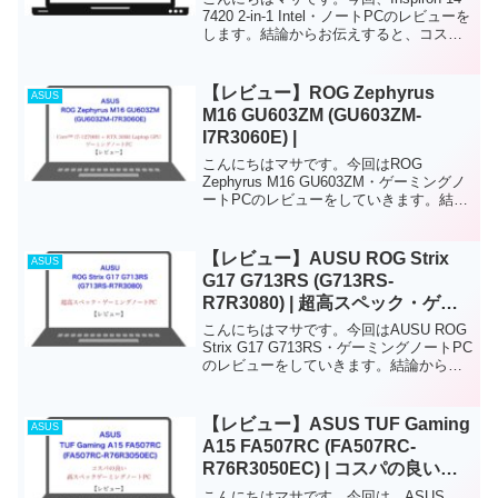
7420 2-in-1 Intel・ノートPCのレビューを
します。結論からお伝えすると、コスパ
の良い2-in-1ノートPCです。このノート
PCは、軽量(約1.57kg)で持ち運びがしや
すため...
【レビュー】ROG Zephyrus
ASUS
M16 GU603ZM (GU603ZM-
I7R3060E) |
こんにちはマサです。今回はROG
Zephyrus M16 GU603ZM・ゲーミングノ
ートPCのレビューをしていきます。結論
からお伝えすると、中級・上級者向け、
軽量で薄型な持ち運びしやすい、ハイス
ペックゲーミングノートPCです。ハイス
【レビュー】AUSU ROG Strix
ASUS
ペッ...
G17 G713RS (G713RS-
R7R3080) | 超高スペック・ゲー
ミングノートPC
こんにちはマサです。今回はAUSU ROG
Strix G17 G713RS・ゲーミングノートPC
のレビューをしていきます。結論からお
伝えすると、クリエイター・ゲーマーの
上級者向け、超高スペックゲーミングノ
ートPCです。FPSゲームや動画編...
【レビュー】ASUS TUF Gaming
ASUS
A15 FA507RC (FA507RC-
R76R3050EC) | コスパの良いハ
イスペックゲーミングPC
こんにちはマサです。今回は、ASUS