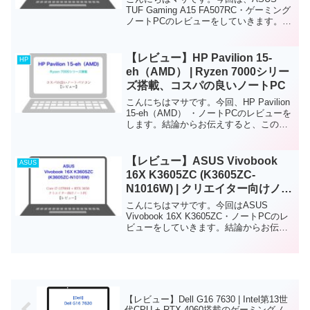
TUF Gaming A15 FA507RC・ゲーミング
ノートPCのレビューをしていきます。結
論からお伝えすると、中級者向けのコス
パの良いハイスペックゲーミングノート
PCです。動画編集やゲームも楽しくプ...
【レビュー】HP Pavilion 15-
HP
eh（AMD） | Ryzen 7000シリー
ズ搭載、コスパの良いノートPC
こんにちはマサです。今回、HP Pavilion
15-eh（AMD） ・ノートPCのレビューを
します。結論からお伝えすると、このノ
ートPCは、コスパの良い高性能・軽量ノ
ートPCです。軽量(約1.71kg)かつバッテ
リー持ちも良いため、社会...
【レビュー】ASUS Vivobook
ASUS
16X K3605ZC (K3605ZC-
N1016W) | クリエイター向けノー
トPC
こんにちはマサです。今回はASUS
Vivobook 16X K3605ZC・ノートPCのレ
ビューをしていきます。結論からお伝え
すると、中級者から上級者クリエイター
向けのノートPCです。このノートPCに
は、リフレッシュレート：120Hzのデ...
【レビュー】Dell G16 7630 | Intel第13世
代CPU + RTX 4060搭載のゲーミングノ