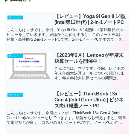
【レビュー】Yoga 9i Gen 8 14型
ガジェット
(Intel第13世代) | 2-in-1ノートPC
こんにちはマサです。今回、Yoga 9i Gen 8 14型(Intel第13世代)のレ
ビューをしていきます。結論からお伝えすると、このノートPCは、
軽量・高性能な2-in-1ノートPCです。2-in-1ノートPCですので、タブ
レットとして...
【2023年2月】Lenovoが年度末
ガジェット
決算セールを開催中！
こんにちは、マサです。今回、レノボの
年末年始大決算セールについて紹介しま
す。年末年始大決算セールの期間は、公
式サイトでは確認できませんでしたが
2023年2月17日時点では開催していま
す。今回は以下の種類のPCからおすすめ
【レビュー】ThinkBook 13x
ガジェット
のパソコンを厳選して...
Gen 4 (Intel Core Ultra) | ビジネ
ス向け軽量ノートPC
こんにちはマサです。今回はレノボ・ThinkBook 13x Gen 4 (Intel
Core Ultra)のレビューをしていきます。結論からお伝えすると、軽量
で電池持ちが良く、コスパの良いノートPCです。ノートPCが約
1.17kg～と...