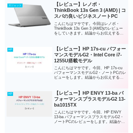
【レビュー】レノボ・
ガジェット
ThinkBook 13s Gen 3 (AMD) | コ
スパの良いビジネスノートPC
こんにちはマサです。今回はレノボ・
ThinkBook 13s Gen 3 (AMD)のレビュー
をしていきます。結論からお伝えする
と、薄くて軽いので持ち運びに適したビ
ジネス用のノートPCです。スペックは中
スペックぐらいでOffice製品やビデ...
【レビュー】HP 17s-cu パフォー
HP
マンスモデルG2・Intel Core i7-
1255U搭載モデル
こんにちはマサです。今回、HP 17s-cu
パフォーマンスモデルG2・ノートPCのレ
ビューをします。結論からお伝えする
と、このノートPCは、仕事やプライベー
トでも使いやすいノートPCです。CPUな
どパーツのスペックが高く、ディスプレ
【レビュー】HP ENVY 13-ba パ
HP
イが1...
フォーマンスプラスモデルG2 13-
ba1015TX
こんにちはマサです。今回、HP ENVY
13-ba パフォーマンスプラスモデルG2・
ノートPCのレビューをします。結論から
お伝えすると、このノートPCは、軽量(約
1.3kg)・軽いクリエイティブワーク向け