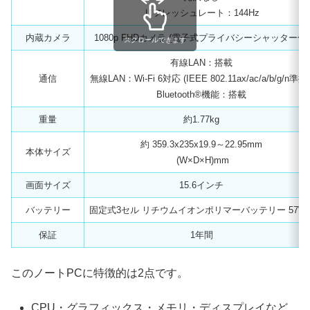
リフレッシュレート：144Hz
内蔵カメラ
1080p FHDカメラ (電子式プライバシーシャッター付)
スクロールできます
有線LAN：搭載
通信
無線LAN：Wi-Fi 6対応 (IEEE 802.11ax/ac/a/b/g/n準拠
Bluetooth®機能：搭載
重量
約1.77kg
約 359.3x235x19.9～22.95mm
本体サイズ
(W×D×H)mm
画面サイズ
15.6インチ
バッテリー
固定式3セル リチウムイオンポリマーバッテリー 57Wh
保証
1年間
このノートPCに特徴的は2点です。
CPU・グラフィックス・メモリ・ディスプレイなど