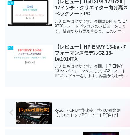
【レビュー】Dell XPS 17 9720 |
Dell
17インチ・クリエイター向け高ス
ペックノートPC
こんにちはマサです。今回はDell XPS 17
9720・ノートパソコンのレビューをしま
す。結論からお伝えすると、このノート
PCは、上級者クリエイター向けの高スペ
ックノートPCです。17.0インチの大画面
ディスプレイで、キレイな映像出力が...
【レビュー】HP ENVY 13-ba パ
HP
フォーマンスモデルG2 13-
ba1014TX
こんにちはマサです。今回、HP ENVY
13-ba パフォーマンスモデルG2・ノート
PCのレビューをします。結論からお伝え
すると、このノートPCは、軽量(約
1.3kg)・軽いクリエイティブワーク向け
ノートPCです。ディスプレイにはタッチ
機...
Ryzen・CPU性能比較！世代や種類別
【デスクトップPC・ノートPC向け】