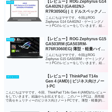
いやすいノートPCです。必要最低限...
【レビュー】ROG Zephyrus G14
ASUS
GA402NJ (GA402NJ-
R7R3050G) | ミドルスペックノー
トPC
こんにちはマサです。今回はROG
Zephyrus G14 GA402NJ・ゲーミングノ
ートPCのレビューをしていきます。結論
からお伝えすると、このノートPCは、初
級者から中級者ゲーマー・クリエイター
向けのミドルスペック・ゲーミングノー
【レビュー】ROG Zephyrus G15
ASUS
トP...
GA503RM (GA503RM-
R76R3060EG) 薄型・軽量ハイス
ペックゲーミングノートPC
こんにちはマサです。今回はROG
Zephyrus G15 GA503RM・ゲーミングノ
ートPCのレビューをしていきます。結論
からお伝えすると、中級・上級者向け、
軽量で薄型な持ち運びしやすい、ハイス
ペックゲーミングノートPCです。ハイス
【レビュー】ThinkPad T14s
ガジェット
ペッ...
Gen 4 (AMD) | ビジネス向けノー
トPC
こんにちはマサです。今回、ThinkPad T14s Gen 4 (AMD)のレビュー
をしていきます。結論からお伝えすると、このノートPCは、高性能
で高セキュリティーのビジネス向けノートPCです。薄型・軽量(約
1.26kg～)のため、持ち運...