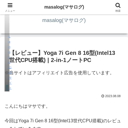
ITの知識4割・ガジェット4割・その他2割 の趣味ブログ
masalog(マサログ)
引
メニュー
検索
用
masalog(マサログ)
元
：
L
e
n
【レビュー】Yoga 7i Gen 8 16型(Intel13
o
v
世代CPU搭載) | 2-in-1ノートPC
o
公
※当サイトはアフィリエイト広告を使用しています。
式
サ
イ
ガジェット
ト
2023.08.08
こんにちはマサです。
今回はYoga 7i Gen 8 16型(Intel13世代CPU搭載)のレビュ