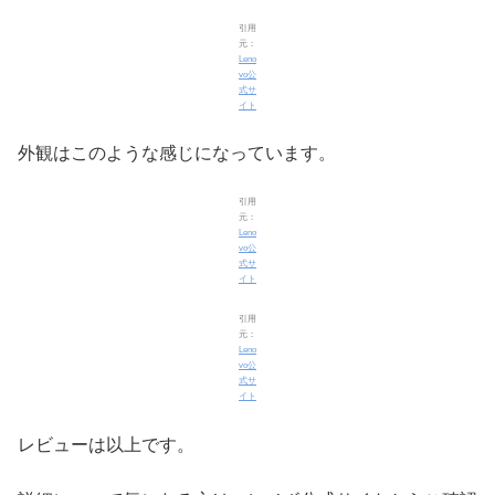
引用
元：
Leno
vo公
式サ
イト
外観はこのような感じになっています。
引用
元：
Leno
vo公
式サ
イト
引用
元：
Leno
vo公
式サ
イト
レビューは以上です。