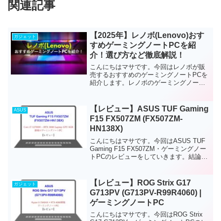
関連記事
【2025年】レノボ(Lenovo)おす
ガジェット
すめゲーミングノートPCを紹
介！選び方など徹底解説！
こんにちはマサです。今回はレノボが販
売するおすすめのゲーミングノートPCを
紹介します。レノボのゲーミングノート
PCは、CPUグラフィックスメモリなど高
スペック製品が多く、コスパが良いのが
特徴だと思っています。今回はゲーミン
【レビュー】ASUS TUF Gaming
ASUS
グノートPCの選び...
F15 FX507ZM (FX507ZM-
HN138X)
こんにちはマサです。今回はASUS TUF
Gaming F15 FX507ZM・ゲーミングノー
トPCのレビューをしていきます。結論か
らお伝えすると、このノートPCは、中級
者から上級者ゲーマー・クリエイター向
けの高スペックゲーミングノートP...
【レビュー】ROG Strix G17
ガジェット
G713PV (G713PV-R99R4060) |
ゲーミングノートPC
こんにちはマサです。今回はROG Strix