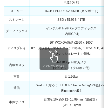
※選択可能
メモリー
16GB LPDDR5-5200MHz (オンボード)
ストレージ
SSD：512GB / 1TB
インテル® Iris® Xe グラフィックス
グラフィックス
（内蔵GPU）
16″ WQXGA液晶 (2560 x 1600)
ディスプレイ
IPS, 光沢あり, マルチタッチパネル, 100%sRGB, 400 ni
リフレッシュレート：60Hz
IR&1080p FHDカメラ
内蔵カメラ
スクロールできます
(デュアルマイクロホン付)
重量
約1.98kg
Wi-Fi 6E対応 (IEEE 802.11ax/ac/a/b/g/n準拠) 2×2
通信
Bluetooth v5.1
約362.16×250.12×16.99mm（最薄部）
本体サイズ
(W×D×H)mm