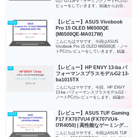
G17 G713PV・ゲーミングノートPCのレ
ビューをしていきます。結論からお伝え
すると、このノートPCは、中級者から上
級者ゲーマー・クリエイター向けの高ス
ペックゲーミングノートPCです。FPS...
【レビュー】ASUS Vivobook
ASUS
Pro 15 OLED M6500QE
(M6500QE-MA017W)
こんにちはマサです。今回はASUS
Vivobook Pro 15 OLED M6500QE・ノー
トPCのレビューをしていきます。結論か
らお伝えすると、中級者から上級者、ク
リエイター向けのハイスペックノートPC
です。ディスプレイには、15....
【レビュー】HP ENVY 13-ba パ
HP
フォーマンスプラスモデルG2 13-
ba1015TX
こんにちはマサです。今回、HP ENVY
13-ba パフォーマンスプラスモデルG2・
ノートPCのレビューをします。結論から
お伝えすると、このノートPCは、軽量(約
1.3kg)・軽いクリエイティブワーク向け
ノートPCです。ディスプレイにはタ...
【レビュー】ASUS TUF Gaming
ASUS
F17 FX707VU4 (FX707VU4-
I7R4050) | 高性能なゲーミングノ
ートPC
こんにちはマサです。今回はASUS TUF