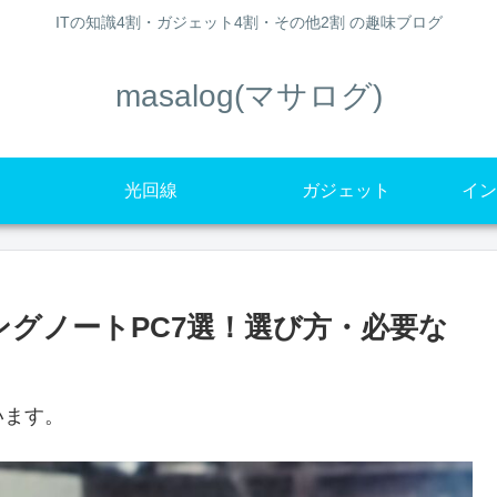
ITの知識4割・ガジェット4割・その他2割 の趣味ブログ
masalog(マサログ)
光回線
ガジェット
イン
ミングノートPC7選！選び方・必要な
います。