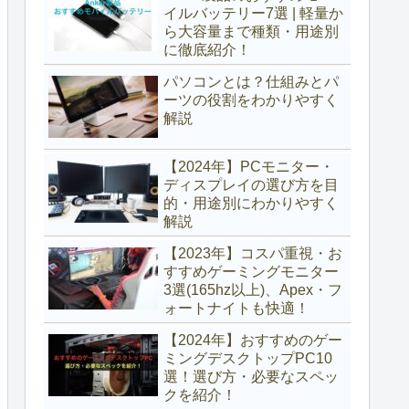
イルバッテリー7選 | 軽量か
ら大容量まで種類・用途別
に徹底紹介！
パソコンとは？仕組みとパ
ーツの役割をわかりやすく
解説
【2024年】PCモニター・
ディスプレイの選び方を目
的・用途別にわかりやすく
解説
【2023年】コスパ重視・お
すすめゲーミングモニター
3選(165hz以上)、Apex・フ
ォートナイトも快適！
【2024年】おすすめのゲー
ミングデスクトップPC10
選！選び方・必要なスペッ
クを紹介！