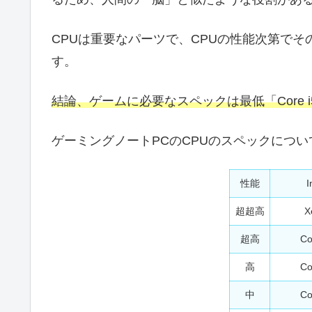
CPUは重要なパーツで、CPUの性能次第で
す。
結論、ゲームに必要なスペックは最低「Core i
ゲーミングノートPCのCPUのスペックにつ
性能
I
超超高
X
超高
Co
高
Co
中
Co