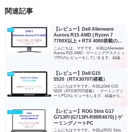
関連記事
【レビュー】Dell Alienware
Dell
Aurora R15 AMD | Ryzen 7
7700X以上 + RTX 4080搭載のデ
スクトップPC
こんにちは、マサです。今回はAlienware
Aurora R15 AMD・ゲーミングデスクトッ
プPCのレビューをしていきます。結論か
らお伝えすると、上級者・クリエイタ
ー、ゲーマー向けのゲーミングデスクト
ップパソコンです。以下のパーツが搭...
【レビュー】Dell G15
Dell
5520（RTX3070Ti搭載）
こんにちはマサです。今回はDell G15
5520（RTX3070Ti搭載）・ゲーミングノ
ートPCのレビューをします。結論からお
伝えすると、このノートPCは、上級者ゲ
ーマー・クリエイター向けの超高スペッ
クゲーミングノートPCです。FPSゲ...
【レビュー】ROG Strix G17
ガジェット
G713PI (G713PI-R99R4070) | ゲ
ーミングノートPC
こんにちはマサです。今回はROG Strix