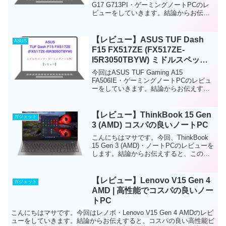
G17 G713PI・ゲーミングノートPCのレ
ビューをしていきます。結論からお伝え
すると、このノートPCは、上級者ゲーマ
ー・クリエイター向けの高スペックゲー
ミングノートPCです。FPSゲームやク...
【レビュー】ASUS TUF Dash
ASUS
F15 FX517ZE (FX517ZE-
I5R3050TBYW) ミドルスペッ
ク・ゲーミングノートPC
今回はASUS TUF Gaming A15
FA506IE・ゲーミングノートPCのレビュ
ーをしていきます。結論からお伝えする
と、初級者から中級者、クリエイター・
ゲーマー向けのミドルスペックゲーミン
グノートPCです。グラフィックスが
【レビュー】ThinkBook 15 Gen
ガジェット
「RTX...
3 (AMD) コスパの良いノートPC
こんにちはマサです。今回、ThinkBook
15 Gen 3 (AMD)・ノートPCのレビューを
します。結論からお伝えすると、このノ
ートPCは、高性能でコスパの良いノート
PCです。軽量(約1.7kg)でバッテリー持ち
も良いため、社会人や学...
【レビュー】Lenovo V15 Gen 4
ガジェット
AMD | 高性能でコスパの良いノー
トPC
こんにちはマサです。今回はレノボ・Lenovo V15 Gen 4 AMDのレビ
ューをしていきます。結論からお伝えすると、コスパの良い高性能ビ