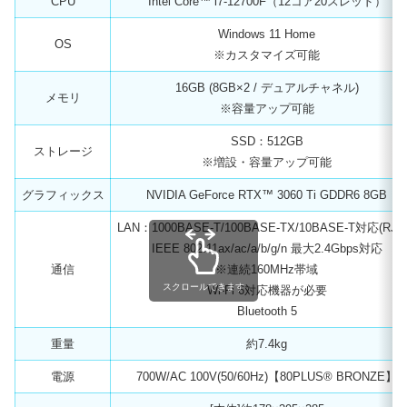
CPU
Intel Core™ i7-12700F（12コア20スレッド）
Windows 11 Home
OS
※カスタマイズ可能
16GB (8GB×2 / デュアルチャネル)
メモリ
※容量アップ可能
SSD：512GB
ストレージ
※増設・容量アップ可能
グラフィックス
NVIDIA GeForce RTX™ 3060 Ti GDDR6 8GB
LAN：1000BASE-T/100BASE-TX/10BASE-T対応(RJ-4
IEEE 802.11ax/ac/a/b/g/n 最大2.4Gbps対応
通信
※連続160MHz帯域
スクロールできます
Wi-Fi 6対応機器が必要
Bluetooth 5
重量
約7.4kg
電源
700W/AC 100V(50/60Hz)【80PLUS® BRONZE】