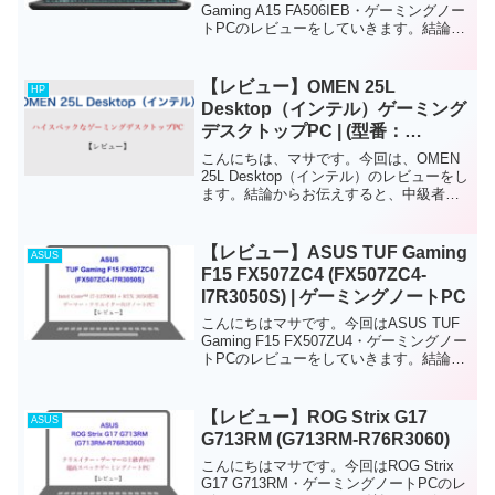
Gaming A15 FA506IEB・ゲーミングノー
トPCのレビューをしていきます。結論か
らお伝えすると、このノートPCは、初級
者ゲーマー・クリエイター向けのゲーミ
ングノートPCです。ゲームやク...
【レビュー】OMEN 25L
HP
Desktop（インテル）ゲーミング
デスクトップPC | (型番：
644L3PA-AAAA)
こんにちは、マサです。今回は、OMEN
25L Desktop（インテル）のレビューをし
ます。結論からお伝えすると、中級者か
ら上級者向けのハイスペック・ゲーミン
グデスクトップPCです。搭載されている
パーツによって価格が変わりますが、ど
【レビュー】ASUS TUF Gaming
ASUS
れを選...
F15 FX507ZC4 (FX507ZC4-
I7R3050S) | ゲーミングノートPC
こんにちはマサです。今回はASUS TUF
Gaming F15 FX507ZU4・ゲーミングノー
トPCのレビューをしていきます。結論か
らお伝えすると、このノートPCは、初級
者から中級者ゲーマー・クリエイター向
けのゲーミングノートPCです。...
【レビュー】ROG Strix G17
ASUS
G713RM (G713RM-R76R3060)
こんにちはマサです。今回はROG Strix
G17 G713RM・ゲーミングノートPCのレ