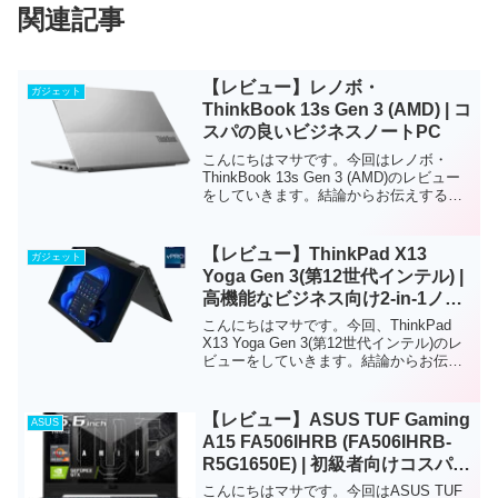
関連記事
【レビュー】レノボ・
ガジェット
ThinkBook 13s Gen 3 (AMD) | コ
スパの良いビジネスノートPC
こんにちはマサです。今回はレノボ・
ThinkBook 13s Gen 3 (AMD)のレビュー
をしていきます。結論からお伝えする
と、薄くて軽いので持ち運びに適したビ
ジネス用のノートPCです。スペックは中
スペックぐらいでOffice製品やビデ...
【レビュー】ThinkPad X13
ガジェット
Yoga Gen 3(第12世代インテル) |
高機能なビジネス向け2-in-1ノー
トPC
こんにちはマサです。今回、ThinkPad
X13 Yoga Gen 3(第12世代インテル)のレ
ビューをしていきます。結論からお伝え
すると、このノートPCは、高機能なビジ
ネス向け2-in-1ノートPCです。ノートPC
本体が約1.19kgと...
【レビュー】ASUS TUF Gaming
ASUS
A15 FA506IHRB (FA506IHRB-
R5G1650E) | 初級者向けコスパの
良いゲーミングノートPC
こんにちはマサです。今回はASUS TUF