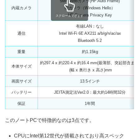
5MP Webカメラ(HP Auto Frame)
内蔵カメラ
IRカメラ（Windows Hello）
HP Camera Privacy Key
スクロールできます
有線LAN：なし
通信
Intel Wi-Fi 6E AX211 a/b/g/n/ac/ax
Bluetooth 5.2
重量
約1.15kg
約297.4 x 約220.4 x 約16.4 mm(最薄部、突起部含まず
本体サイズ
(幅 x 奥行き x 高さ)mm
画面サイズ
13.5インチ
バッテリー
JEITA測定法Ver2.0：最大約14時間32分
保証
1年間
このノートPCで特徴的なのは3点です。
CPUにIntel第12世代が搭載されており高スペック