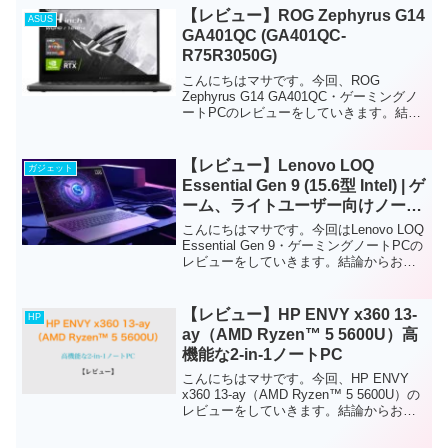
【レビュー】ROG Zephyrus G14
ASUS
GA401QC (GA401QC-
R75R3050G)
こんにちはマサです。今回、ROG
Zephyrus G14 GA401QC・ゲーミングノ
ートPCのレビューをしていきます。結論
からお伝えすると、このノートPCは、中
級向けの軽量・薄型で持ち運びしやす
い、ミドルスペックゲーミングノートPC
【レビュー】Lenovo LOQ
ガジェット
です...
Essential Gen 9 (15.6型 Intel) | ゲ
ーム、ライトユーザー向けノート
PC
こんにちはマサです。今回はLenovo LOQ
Essential Gen 9・ゲーミングノートPCの
レビューをしていきます。結論からお伝
えすると、このノートPCは、初級者から
中級者ゲーマー・クリエイター向けのゲ
ーミングノートPCです。FP...
【レビュー】HP ENVY x360 13-
HP
ay（AMD Ryzen™ 5 5600U）高
機能な2-in-1ノートPC
こんにちはマサです。今回、HP ENVY
x360 13-ay（AMD Ryzen™ 5 5600U）の
レビューをしていきます。結論からお伝
えすると、このノートPCは、軽量(約
1.25kg)で高機能な2-in-1ノートPCです。