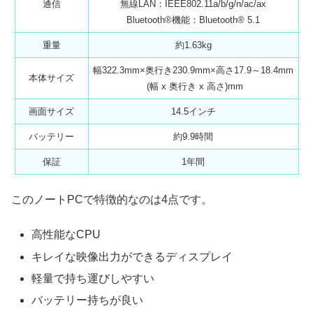
通信
無線LAN：IEEE802.11a/b/g/n/ac/ax
Bluetooth®機能：Bluetooth® 5.1
重量
約1.63kg
幅322.3mm×奥行き230.9mm×高さ17.9～18.4mm
本体サイズ
(幅 x 奥行き x 高さ)mm
画面サイズ
14.5インチ
バッテリー
約9.9時間
保証
1年間
このノートPCで特徴的なのは4点です。
高性能なCPU
キレイな映像出力ができるディスプレイ
軽量で持ち運びしやすい
バッテリー持ちが良い