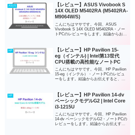
2-in-1...
【レビュー】ASUS Vivobook S
ASUS
14X OLED M5402RA (M5402RA-
M9064W/S)
こんにちはマサです。今回、ASUS
Vivobook S 14X OLED M5402RA・ノー
トPCのレビューをします。結論からお伝
えすると、このノートPCは、2.8K有機EL
ディスプレイ搭載の高性能なノートPCで
す。軽量(約1.63kg...
【レビュー】HP Pavilion 15-
HP
eg（インテル) | Intel第13世代
CPU搭載の高性能なノートPC
こんにちはマサです。今回、HP Pavilion
15-eg（インテル）・ノートPCのレビュ
ーをします。結論からお伝えすると、こ
のノートPCは、仕事やプライベートでも
使いやすいノートPCです。正直、スペッ
クは高いとは言えませんが、ブラウザ
【レビュー】HP Pavilion 14-dv
HP
で...
ベーシックモデルG2 | Intel Core
i3-1215U
こんにちはマサです。今回、HP Pavilion
14-dv ベーシックモデルG2・ノートPCの
レビューをします。結論からお伝えする
と、このノートPCは、軽量で仕事やプラ
イベートでも使いやすいノートPCです。