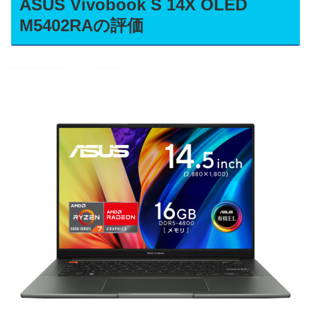
ASUS Vivobook S 14X OLED
M5402RAの評価