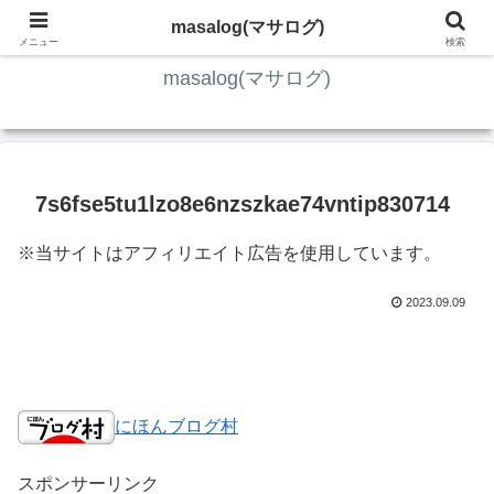
ITの知識4割・ガジェット4割・その他2割 の趣味ブログ
masalog(マサログ)
メニュー
検索
masalog(マサログ)
7s6fse5tu1lzo8e6nzszkae74vntip830714
※当サイトはアフィリエイト広告を使用しています。
2023.09.09
にほんブログ村
スポンサーリンク