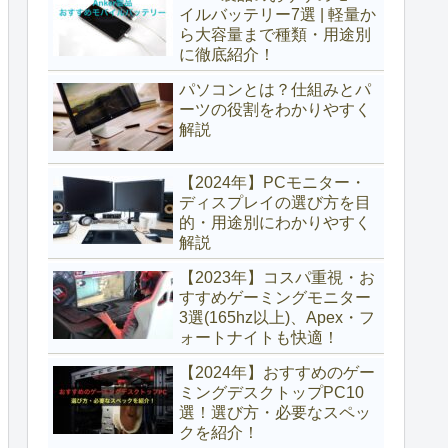
イルバッテリー7選 | 軽量か
ら大容量まで種類・用途別
に徹底紹介！
パソコンとは？仕組みとパ
ーツの役割をわかりやすく
解説
【2024年】PCモニター・
ディスプレイの選び方を目
的・用途別にわかりやすく
解説
【2023年】コスパ重視・お
すすめゲーミングモニター
3選(165hz以上)、Apex・フ
ォートナイトも快適！
【2024年】おすすめのゲー
ミングデスクトップPC10
選！選び方・必要なスペッ
クを紹介！