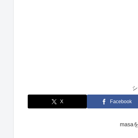
シ
X
Facebook
mas