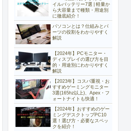
イルバッテリー7選 | 軽量か
ら大容量まで種類・用途別
に徹底紹介！
パソコンとは？仕組みとパ
ーツの役割をわかりやすく
解説
【2024年】PCモニター・
ディスプレイの選び方を目
的・用途別にわかりやすく
解説
【2023年】コスパ重視・お
すすめゲーミングモニター
3選(165hz以上)、Apex・フ
ォートナイトも快適！
【2024年】おすすめのゲー
ミングデスクトップPC10
選！選び方・必要なスペッ
クを紹介！