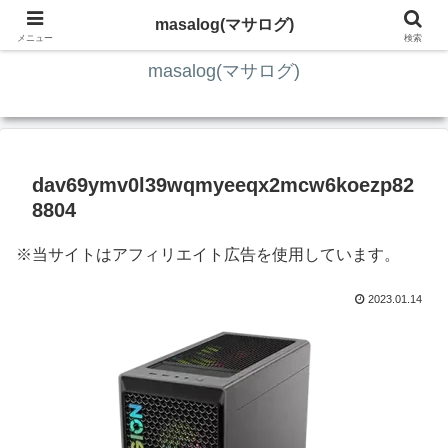
ITの知識4割・ガジェット4割・その他2割 の趣味ブログ
masalog(マサログ)
メニュー
検索
masalog(マサログ)
dav69ymv0l39wqmyeeqx2mcw6koezp82
8804
※当サイトはアフィリエイト広告を使用しています。
2023.01.14