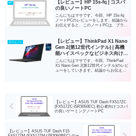
画編集をガッツリ使いたい方におすす...
【レビュー】HP 15s-fq | コスパ
HP
の良いノートPC
こんにちはマサです。今回、HP 15s-fq
ノートPCのレビューをします。結論から
お伝えすると、このノートPCは、プライ
ベートでも使いやすいノートPCです。通
常のネットサーフィンや動画視聴、Office
製品は問題なく利用できます。また、
【レビュー】ThinkPad X1 Nano
ガジェット
こ...
Gen 2(第12世代インテル) | 高機
能ハイスペックなビジネス向けノ
ートPC
こんにちはマサです。今回、ThinkPad
X1 Nano Gen 2(第12世代インテル)のレビ
ューをしていきます。結論からお伝えす
ると、このノートPCは、軽量・高性能な
ビジネス向けノートPCです。薄型・軽量
(約0.96kg)で1kgを下...
【レビュー】ASUS TUF Dash FX517ZC
(FX517ZC-I5R3050EC) 初心者向けコスパ
の良いゲーミングノートPC
【レビュー】ASUS TUF Dash F15
FX517ZM (FX517ZM-I7R3060BEC) ゲー