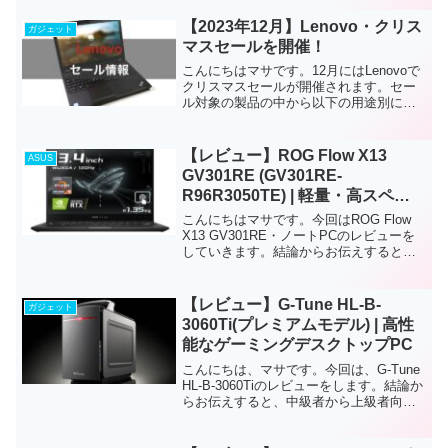
級向けの軽量・薄型で持ち運びしやす
い、ミドルスペックゲーミングノートPC
【2023年12月】Lenovo・クリス
ガジェット
です...
マスセールを開催！
こんにちはマサです。12月にはLenovoで
クリスマスセールが開催されます。セー
ル対象の製品の中から以下の用途別に、
LenovoのおすすめノートPCを紹介しま
す。ビジネス向けノートPCコスパ重視の
ノートPC2-in-1ノートPC(タブレット...
【レビュー】ROG Flow X13
ASUS
GV301RE (GV301RE-
R96R3050TE) | 軽量・高スペッ
クゲーミングノートパソコン
こんにちはマサです。今回はROG Flow
X13 GV301RE・ノートPCのレビューを
していきます。結論からお伝えすると、
中級者から上級者、ゲーマー・クリエイ
ター向けのノートPCです。このノート
PCは、軽量(約1.35kg)・薄型なため...
【レビュー】G-Tune HL-B-
ガジェット
3060Ti(プレミアムモデル) | 高性
能なゲーミングデスクトップPC
こんにちは、マサです。今回は、G-Tune
HL-B-3060Tiのレビューをします。結論か
らお伝えすると、中級者から上級者向け
のハイスペック・ゲーミングデスクトッ
プPCです。FPSゲームやDCCツール、動