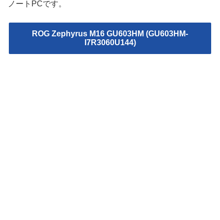
ノートPCです。
ROG Zephyrus M16 GU603HM (GU603HM-
I7R3060U144)