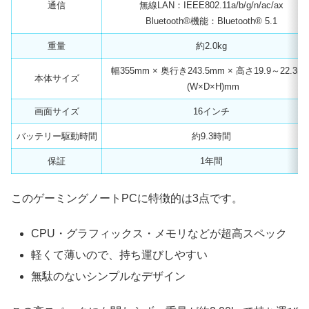
通信
無線LAN：IEEE802.11a/b/g/n/ac/ax
Bluetooth®機能：Bluetooth® 5.1
重量
約2.0kg
幅355mm × 奥行き243.5mm × 高さ19.9～22.3m
本体サイズ
(W×D×H)mm
画面サイズ
16インチ
バッテリー駆動時間
約9.3時間
保証
1年間
このゲーミングノートPCに特徴的は3点です。
CPU・グラフィックス・メモリなどが超高スペック
軽くて薄いので、持ち運びしやすい
無駄のないシンプルなデザイン