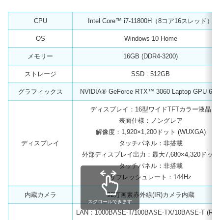
CPU
Intel Core™ i7-11800H（8コア16スレッド）
OS
Windows 10 Home
メモリー
16GB (DDR4-3200)
ストレージ
SSD : 512GB
グラフィックス
NVIDIA® GeForce RTX™ 3060 Laptop GPU 6G
ディスプレイ：16型ワイドTFTカラー液晶
表面仕様：ノングレア
解像度：1,920×1,200ドット (WUXGA)
ディスプレイ
タッチパネル：非搭載
外部ディスプレイ出力：最大7,680×4,320ドット
タッチパネル：非搭載
リフレッシュレート：144Hz
内蔵カメラ
92万画素赤外線(IR)カメラ内蔵
スクロールできます
LAN：1000BASE-T/100BASE-TX/10BASE-T (RJ4