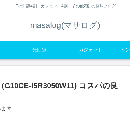
ITの知識4割・ガジェット4割・その他2割 の趣味ブログ
masalog(マサログ)
光回線
ガジェット
イン
(G10CE-I5R3050W11) コスパの良
います。