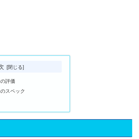
次
0CEの評価
0CEのスペック