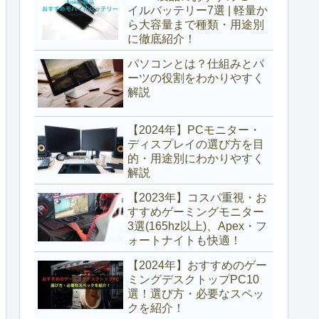
イルバッテリー7選 | 軽量か
ら大容量まで種類・用途別
に徹底紹介！
パソコンとは？仕組みとパ
ーツの役割をわかりやすく
解説
【2024年】PCモニター・
ディスプレイの選び方を目
的・用途別にわかりやすく
解説
【2023年】コスパ重視・お
すすめゲーミングモニター
3選(165hz以上)、Apex・フ
ォートナイトも快適！
【2024年】おすすめのゲー
ミングデスクトップPC10
選！選び方・必要なスペッ
クを紹介！