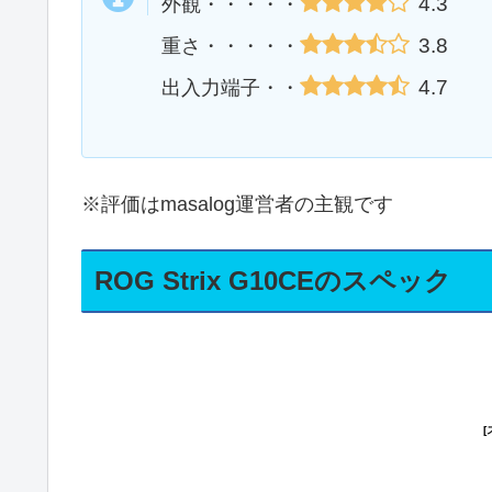
4.3
外観・・・・・
3.8
重さ・・・・・
4.7
出入力端子・・
※評価はmasalog運営者の主観です
ROG Strix G10CEのスペック