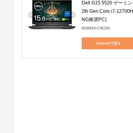
Dell G15 5520 ゲー
2th Gen Core i7-127
NG推奨PC)
NG9X5A-CHLDG
Amazonで見る