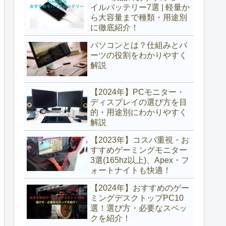
イルバッテリー7選 | 軽量か
ら大容量まで種類・用途別
に徹底紹介！
パソコンとは？仕組みとパ
ーツの役割をわかりやすく
解説
【2024年】PCモニター・
ディスプレイの選び方を目
的・用途別にわかりやすく
解説
【2023年】コスパ重視・お
すすめゲーミングモニター
3選(165hz以上)、Apex・フ
ォートナイトも快適！
【2024年】おすすめのゲー
ミングデスクトップPC10
選！選び方・必要なスペッ
クを紹介！