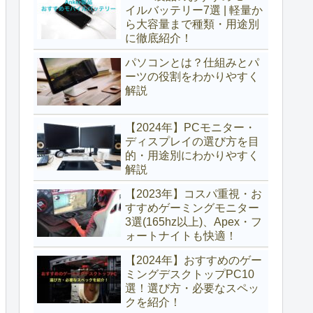
イルバッテリー7選 | 軽量か
ら大容量まで種類・用途別
に徹底紹介！
パソコンとは？仕組みとパ
ーツの役割をわかりやすく
解説
【2024年】PCモニター・
ディスプレイの選び方を目
的・用途別にわかりやすく
解説
【2023年】コスパ重視・お
すすめゲーミングモニター
3選(165hz以上)、Apex・フ
ォートナイトも快適！
【2024年】おすすめのゲー
ミングデスクトップPC10
選！選び方・必要なスペッ
クを紹介！