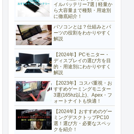
イルバッテリー7選 | 軽量か
ら大容量まで種類・用途別
に徹底紹介！
パソコンとは？仕組みとパ
ーツの役割をわかりやすく
解説
【2024年】PCモニター・
ディスプレイの選び方を目
的・用途別にわかりやすく
解説
【2023年】コスパ重視・お
すすめゲーミングモニター
3選(165hz以上)、Apex・フ
ォートナイトも快適！
【2024年】おすすめのゲー
ミングデスクトップPC10
選！選び方・必要なスペッ
クを紹介！